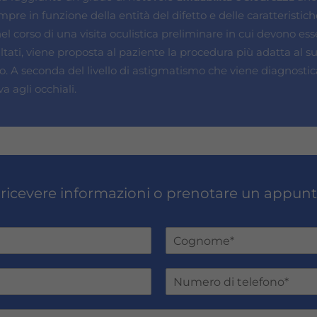
re in funzione della entità del difetto e delle caratteristi
corso di una visita oculistica preliminare in cui devono esse
isultati, viene proposta al paziente la procedura più adatta al
vento. A seconda del livello di astigmatismo che viene diagnostic
a agli occhiali.
 ricevere informazioni o prenotare un appu
Cognome
N
u
m
e