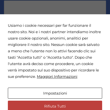
d
i
disabilitarli
m
e
modificando le
t
e
r
impostazioni
e
*
del browser,
i
l
ma ciò
r
e
Usiamo i cookie necessari per far funzionare il
potrebbe
i
f
influire sul
c
nostro sito. Noi e i nostri partner intendiamo inoltre
o
funzionamento
e
n
Dichiaro di aver letto e di accettare l'
Informativa
usare cookie opzionali, anonimi, analitici per
del sito.
v
o
sulla Privacy
*
migliorare il nostro sito. Nessun cookie sarà salvato
e
*
a meno che l'utente non lo attivi facendo clic sui
r
e
Analitici
tasti "Accetta tutti" o "Accetta tutto". Dopo che
i
Questi
l'utente avrà deciso come procedere, un cookie
Invia
n
cookie sono
verrà impostato sul suo dispositivo per ricordare le
installati da
f
Google
o
sue preferenze.
Maggiori Informazioni
Analytics.
r
Indirizzo | Viale Giulio Cesare 71 - 00192, Roma - Giorni di
Sono
m
apertura e visita | Martedì - Giovedì - Venerdì, dalle 15.30
utilizzati per
a
Impostazioni
migliorare il
alle 19.30
z
nostro sito
i
web
o
Privacy Policy
Rifiuta Tutti
raccogliendo