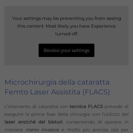
Your settings may be preventing you from seeing
this content. Most likely you have Experience
turned off.
Review your settings
Microchirurgia della cataratta
Femto Laser Assistita (FLACS)
L’intervento di cataratta con
tecnica FLACS
prevede di
eseguire la prima fase della chirurgia con l’utilizzo del
laser anziché del bisturi
, consentendo di operare in
maniera
meno invasiva
e molto più precisa (sia per