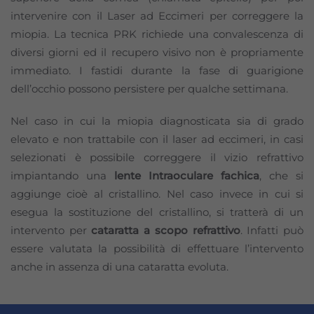
intervenire con il Laser ad Eccimeri per correggere la
miopia. La tecnica PRK richiede una convalescenza di
diversi giorni ed il recupero visivo non è propriamente
immediato. I fastidi durante la fase di guarigione
dell’occhio possono persistere per qualche settimana.
Nel caso in cui la miopia diagnosticata sia di grado
elevato e non trattabile con il laser ad eccimeri, in casi
selezionati è possibile correggere il vizio refrattivo
impiantando una
lente Intraoculare fachica
, che si
aggiunge cioè al cristallino. Nel caso invece in cui si
Necessari
esegua la sostituzione del cristallino, si tratterà di un
Questi cookie
sono
intervento per
cataratta a scopo refrattivo
. Infatti può
strettamente
essere valutata la possibilità di effettuare l’intervento
necessari per il
anche in assenza di una cataratta evoluta.
corretto
funzionamento
del sito e la
corretta