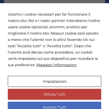
r
e
*
i
l
r
e
Usiamo i cookie necessari per far funzionare il
i
f
c
nostro sito. Noi e i nostri partner intendiamo inoltre
o
e
n
Dichiaro di aver letto e di accettare l'
Informativa
usare cookie opzionali, anonimi, analitici per
v
o
sulla Privacy
*
migliorare il nostro sito. Nessun cookie sarà salvato
e
*
a meno che l'utente non lo attivi facendo clic sui
r
e
tasti "Accetta tutti" o "Accetta tutto". Dopo che
i
l'utente avrà deciso come procedere, un cookie
Invia
n
verrà impostato sul suo dispositivo per ricordare le
f
o
sue preferenze.
Maggiori Informazioni
r
Indirizzo | Viale Giulio Cesare 71 - 00192, Roma - Giorni di
m
apertura e visita | Martedì - Giovedì - Venerdì, dalle 15.30
a
Impostazioni
alle 19.30
z
i
o
Privacy Policy
Rifiuta Tutti
n
i
Accetta Tutti
p