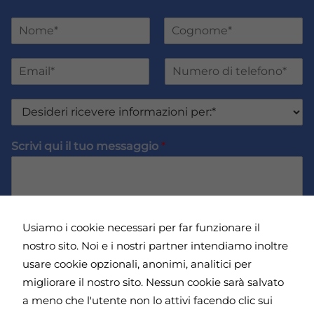
N
o
Nome
Cognome
m
E
N
e
m
u
e
a
m
C
D
i
e
o
e
l
r
g
s
*
o
n
Scrivi qui il tuo messaggio
*
i
d
o
d
i
m
e
t
e
r
e
*
i
l
r
e
Usiamo i cookie necessari per far funzionare il
i
f
c
nostro sito. Noi e i nostri partner intendiamo inoltre
o
e
n
Dichiaro di aver letto e di accettare l'
Informativa
usare cookie opzionali, anonimi, analitici per
v
o
sulla Privacy
*
migliorare il nostro sito. Nessun cookie sarà salvato
e
*
a meno che l'utente non lo attivi facendo clic sui
r