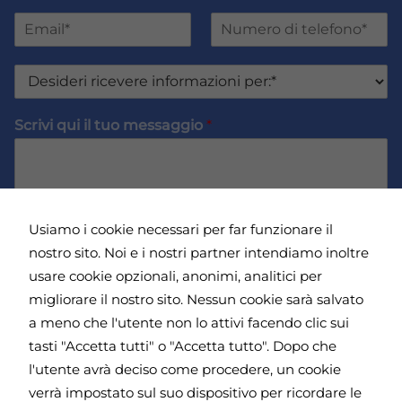
Nome
Cognome
m
E
N
e
m
u
e
a
m
C
D
i
e
o
e
l
r
g
s
*
o
n
Scrivi qui il tuo messaggio
*
i
d
o
d
i
m
e
t
e
r
e
*
i
l
r
e
Usiamo i cookie necessari per far funzionare il
i
f
c
nostro sito. Noi e i nostri partner intendiamo inoltre
o
e
n
Dichiaro di aver letto e di accettare l'
Informativa
usare cookie opzionali, anonimi, analitici per
v
o
sulla Privacy
*
migliorare il nostro sito. Nessun cookie sarà salvato
e
*
a meno che l'utente non lo attivi facendo clic sui
r
e
tasti "Accetta tutti" o "Accetta tutto". Dopo che
i
l'utente avrà deciso come procedere, un cookie
Invia
n
verrà impostato sul suo dispositivo per ricordare le
f