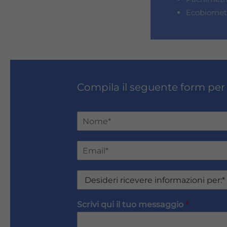
Ecobiometr
Compila il seguente form per
N
o
Nome
m
E
e
m
e
a
C
D
i
o
e
l
g
s
*
n
Scrivi qui il tuo messaggio
*
i
o
d
m
e