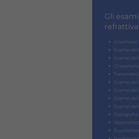
Gli esami
refrattiv
Anamnesi o
Esame dell
Esame della
Cheratomet
Tonometria
Esame del 
Esame del 
Esame del 
Esame dell
Topografia
Aberromet
Pupillomet
Pachimetri