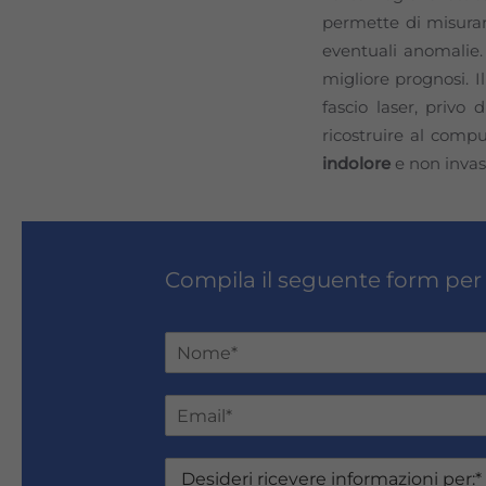
permette di misurar
eventuali anomalie.
migliore prognosi. 
fascio laser, privo d
ricostruire al comp
indolore
e non invasi
Compila il seguente form per
N
o
Nome
m
E
e
m
e
a
C
D
i
o