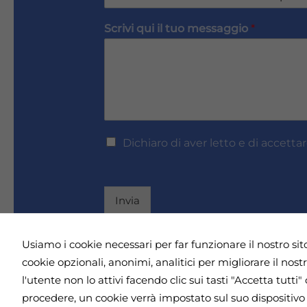
e
l
g
s
*
n
Scrivi qui il tuo messaggio
*
i
o
d
m
e
e
r
*
i
r
i
c
e
Dichiaro di aver letto e di accettare
v
e
r
e
Invia
i
n
f
Usiamo i cookie necessari per far funzionare il nostro sit
Indirizzo | Viale Giulio Cesare 71 - 00192
o
cookie opzionali, anonimi, analitici per migliorare il nos
r
visita | Martedì - Giovedì - Venerdì, dalle 
m
l'utente non lo attivi facendo clic sui tasti "Accetta tutt
a
Privacy Policy
procedere, un cookie verrà impostato sul suo dispositivo
z