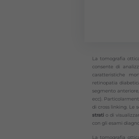
La tomografia otti
consente di analiz
caratteristiche mo
retinopatia diabetic
segmento anteriore, 
ecc). Particolarment
di cross linking. Le 
strati
o di visualizz
con gli esami diagnos
La tomografia otti