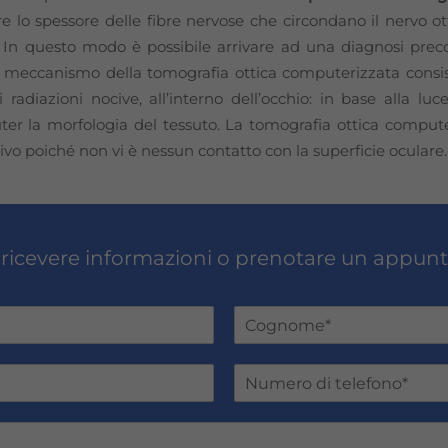
e lo spessore delle fibre nervose che circondano il nervo o
 In questo modo è possibile arrivare ad una diagnosi pre
Il meccanismo della tomografia ottica computerizzata consis
i radiazioni nocive, all’interno dell’occhio: in base alla luce
uter la morfologia del tessuto. La tomografia ottica compu
vo poiché non vi è nessun contatto con la superficie oculare.
 ricevere informazioni o prenotare un appu
Cognome
N
u
m
e