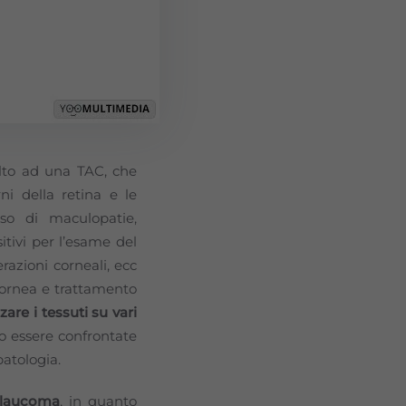
lto ad una TAC, che
rni della retina e le
aso di maculopatie,
itivi per l’esame del
razioni corneali, ecc
 cornea e trattamento
zare i tessuti su vari
o essere confrontate
patologia.
glaucoma
, in quanto