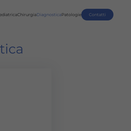
ediatrica
Chirurgia
Diagnostica
Patologie
Contatti
tica