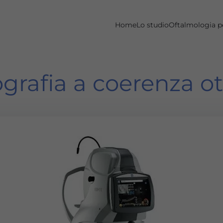
Home
Lo studio
Oftalmologia p
rafia a coerenza ot