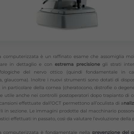
ca computerizzata è un raffinato esame che assomiglia mo
zare in dettaglio e con
estrema precisione
gli strati inte
rfologiche del nervo ottico (quindi fondamentale in c
a, glaucoma). Inoltre i nuovi strumenti sono dotati di dispos
in particolare della cornea (cheratocono, distrofie o degene
e utile anche nei controlli postoperatori dopo trapianto di
scansioni effettuate dall’OCT permettono all’oculista di a
naliz
arli in sezione. Le immagini prodotte dal macchinario posson
tici effettuati in passato, così da valutare l’evoluzione della 
ca computerizzata è fondamentale nella
prevenzione del 