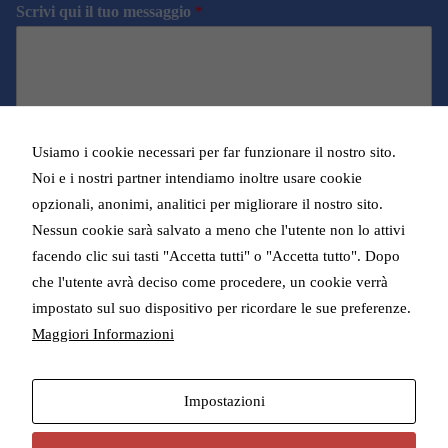
Scrivi qui il tuo messaggio
*
i
d
o
d
i
m
e
t
e
r
e
*
i
l
r
e
i
f
c
Usiamo i cookie necessari per far funzionare il nostro sito.
o
e
n
Noi e i nostri partner intendiamo inoltre usare cookie
Dichiaro di aver letto e di accettare l'
Informativa sulla
v
o
Privacy
opzionali, anonimi, analitici per migliorare il nostro sito.
*
e
*
Nessun cookie sarà salvato a meno che l'utente non lo attivi
r
e
facendo clic sui tasti "Accetta tutti" o "Accetta tutto". Dopo
i
che l'utente avrà deciso come procedere, un cookie verrà
Invia
n
impostato sul suo dispositivo per ricordare le sue preferenze.
f
o
Maggiori Informazioni
Necessari
r
Indirizzo | Viale Giulio Cesare 71 - 00192, Roma - Giorni di
Questi cookie
m
apertura e visita | Martedì - Giovedì - Venerdì, dalle 15.30 alle
sono
a
Impostazioni
strettamente
19.30
z
necessari per il
i
corretto