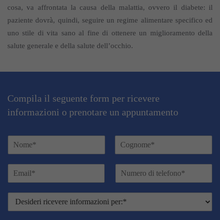
cosa, va affrontata la causa della malattia, ovvero il diabete: il
paziente dovrà, quindi, seguire un regime alimentare specifico ed
uno stile di vita sano al fine di ottenere un miglioramento della
salute generale e della salute dell’occhio.
Compila il seguente form per ricevere
informazioni o prenotare un appuntamento
N
o
Nome
Cognome
m
E
N
e
m
u
e
a
m
C
D
i
e
o
e
l
r
g
s
*
o
n