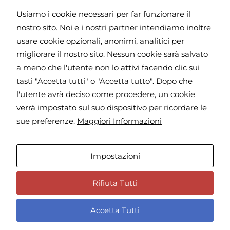
r
e
Usiamo i cookie necessari per far funzionare il
i
f
c
nostro sito. Noi e i nostri partner intendiamo inoltre
o
e
n
Dichiaro di aver letto e di accettare l'
Informativa
usare cookie opzionali, anonimi, analitici per
v
o
sulla Privacy
*
migliorare il nostro sito. Nessun cookie sarà salvato
e
*
a meno che l'utente non lo attivi facendo clic sui
r
e
tasti "Accetta tutti" o "Accetta tutto". Dopo che
i
l'utente avrà deciso come procedere, un cookie
Invia
n
verrà impostato sul suo dispositivo per ricordare le
f
o
sue preferenze.
Maggiori Informazioni
r
Indirizzo | Viale Giulio Cesare 71 - 00192, Roma - Giorni di
m
apertura e visita | Martedì - Giovedì - Venerdì, dalle 15.30
a
Necessari
Impostazioni
alle 19.30
z
Questi cookie
i
sono
o
Privacy Policy
Rifiuta Tutti
strettamente
n
necessari per il
i
corretto
Accetta Tutti
p
funzionamento
e
del sito e la