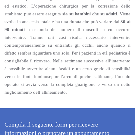
ed estetico. L’operazione chirurgica per la correzione dello
strabismo può essere eseguita
sia su bambini che su adulti
. Viene
svolta in anestesia totale e ha una durata che può variare dai
30 ai
90 minuti
a seconda del numero di muscoli su cui occorre
Necessari
intervenire. Tranne rari casi risulta necessario intervenire
Questi cookie
sono
contemporaneamente su entrambi gli occhi, anche quando il
strettamente
difetto sembra riguardare uno solo. Per i pazienti in età pediatrica è
necessari per il
corretto
consigliabile il ricovero. Nelle settimane successive all’intervento
funzionamento
è possibile avvertire alcuni fastidi e un certo grado di sensibilità
del sito e la
corretta
verso le fonti luminose; nell’arco di poche settimane, l’occhio
esecuzione dei
servizi
operato si avvia verso la completa guarigione e verso un netto
richiesti,
miglioramento dell’allineamento.
nonché per
memorizzare
il tuo consenso
per altre
categorie di
cookie. È
Compila il seguente form per ricevere
possibile
disabilitarli
informazioni o prenotare un appuntamento